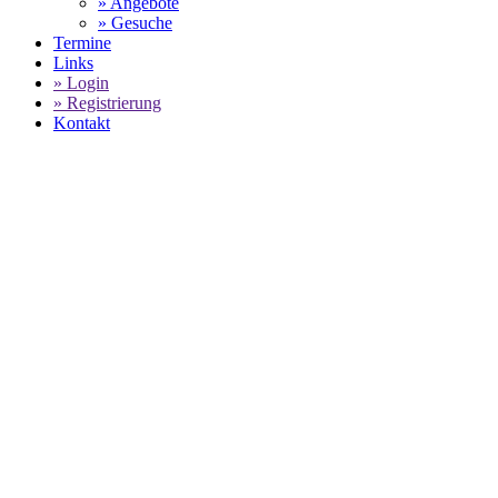
» Angebote
» Gesuche
Termine
Links
» Login
» Registrierung
Kontakt
PORSCHE GEBRAUCHTW
SELECT LANGUAGE
▼
Home
Motorsport Rauschenberg - Porsche Gebrauchtwagenbestand
Verfügbare Fahrzeuge: