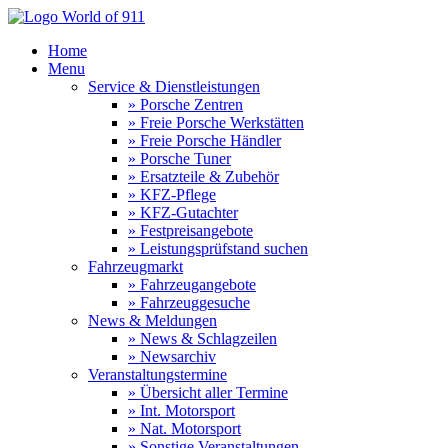
Home
Menu
Service & Dienstleistungen
» Porsche Zentren
» Freie Porsche Werkstätten
» Freie Porsche Händler
» Porsche Tuner
» Ersatzteile & Zubehör
» KFZ-Pflege
» KFZ-Gutachter
» Festpreisangebote
» Leistungsprüfstand suchen
Fahrzeugmarkt
» Fahrzeugangebote
» Fahrzeuggesuche
News & Meldungen
» News & Schlagzeilen
» Newsarchiv
Veranstaltungstermine
» Übersicht aller Termine
» Int. Motorsport
» Nat. Motorsport
» Sonstige Veranstaltungen