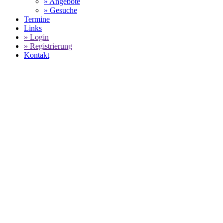
» Angebote
» Gesuche
Termine
Links
» Login
» Registrierung
Kontakt
PORSCHE
GEBRAUCHTWAGENBESTAND -
DER
AUTOPUTZER - KFZ
PFLEGEATELIERS DEUTSCHLAND
SELECT LANGUAGE
▼