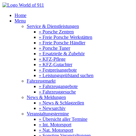
Home
Menu
Service & Dienstleistungen
» Porsche Zentren
» Freie Porsche Werkstätten
» Freie Porsche Händler
» Porsche Tuner
» Ersatzteile & Zubehör
» KFZ-Pflege
» KFZ-Gutachter
» Festpreisangebote
» Leistungsprüfstand suchen
Fahrzeugmarkt
» Fahrzeugangebote
» Fahrzeuggesuche
News & Meldungen
» News & Schlagzeilen
» Newsarchiv
Veranstaltungstermine
» Übersicht aller Termine
» Int. Motorsport
» Nat. Motorsport
» Sonstige Veranstaltungen