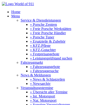
Home
Menu
Service & Dienstleistungen
» Porsche Zentren
» Freie Porsche Werkstätten
» Freie Porsche Händler
» Porsche Tuner
» Ersatzteile & Zubehör
» KFZ-Pflege
» KFZ-Gutachter
» Festpreisangebote
» Leistungsprüfstand suchen
Fahrzeugmarkt
» Fahrzeugangebote
» Fahrzeuggesuche
News & Meldungen
» News & Schlagzeilen
» Newsarchiv
Veranstaltungstermine
» Übersicht aller Termine
» Int. Motorsport
» Nat. Motorsport
» Sonstige Veranstaltungen