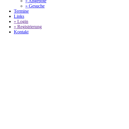
» Angebote
» Gesuche
Termine
Links
» Login
» Registrierung
Kontakt
PORSCHE
GEBRAUCHTWAGENBESTAND -
MP-
SPORTWAGEN
SELECT LANGUAGE
▼
Home
MP-Sportwagen - Porsche Gebrauchtwagenbestand