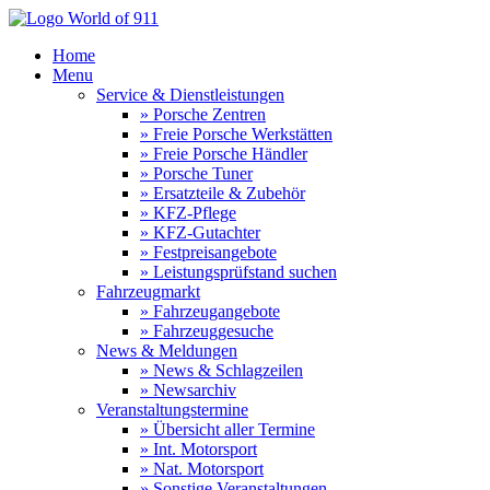
Home
Menu
Service & Dienstleistungen
» Porsche Zentren
» Freie Porsche Werkstätten
» Freie Porsche Händler
» Porsche Tuner
» Ersatzteile & Zubehör
» KFZ-Pflege
» KFZ-Gutachter
» Festpreisangebote
» Leistungsprüfstand suchen
Fahrzeugmarkt
» Fahrzeugangebote
» Fahrzeuggesuche
News & Meldungen
» News & Schlagzeilen
» Newsarchiv
Veranstaltungstermine
» Übersicht aller Termine
» Int. Motorsport
» Nat. Motorsport
» Sonstige Veranstaltungen