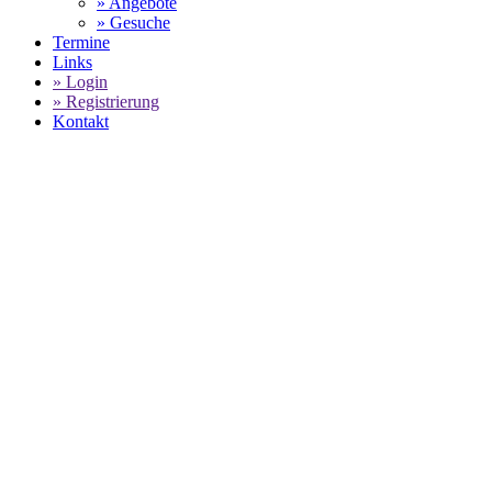
» Angebote
» Gesuche
Termine
Links
» Login
» Registrierung
Kontakt
PORSCHE
GEBRAUCHTWAGENBESTAND -
AUGUST PORSCHE ADDICTION
SELECT LANGUAGE
▼
Home
August Porsche Addiction - Porsche Gebrauchtwagenbestand