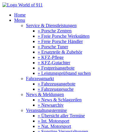
Home
Menu
Service & Dienstleistungen
» Porsche Zentren
» Freie Porsche Werkstätten
» Freie Porsche Händler
» Porsche Tuner
» Ersatzteile & Zubehör
» KFZ-Pflege
» KFZ-Gutachter
» Festpreisangebote
» Leistungsprüfstand suchen
Fahrzeugmarkt
» Fahrzeugangebote
» Fahrzeuggesuche
News & Meldungen
» News & Schlagzeilen
» Newsarchiv
Veranstaltungstermine
» Übersicht aller Termine
» Int. Motorsport
» Nat. Motorsport
» Sonstige Veranstaltungen