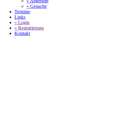
» Angebote
» Gesuche
Termine
Links
» Login
» Registrierung
Kontakt
PORSCHE
GEBRAUCHTWAGENBESTAND -
SMART RACING PRODUCTS
SELECT LANGUAGE
▼
Home
Smart Racing Products - Porsche Gebrauchtwagenbestand