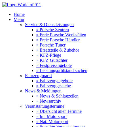
Home
Menu
Service & Dienstleistungen
» Porsche Zentren
» Freie Porsche Werkstätten
» Freie Porsche Händler
» Porsche Tuner
» Ersatzteile & Zubehör
» KFZ-Pflege
» KFZ-Gutachter
» Festpreisangebote
» Leistungsprüfstand suchen
Fahrzeugmarkt
» Fahrzeugangebote
» Fahrzeuggesuche
News & Meldungen
» News & Schlagzeilen
» Newsarchiv
Veranstaltungstermine
» Übersicht aller Termine
» Int. Motorsport
» Nat. Motorsport
» Sonstige Veranstaltungen