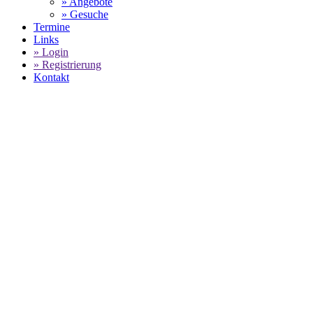
» Angebote
» Gesuche
Termine
Links
» Login
» Registrierung
Kontakt
PORSCHE
GEBRAUCHTWAGENBESTAND -
T &
R - IHR AUTOHAUS GMBH
SELECT LANGUAGE
▼
Home
T & R - Ihr Autohaus GmbH - Porsche