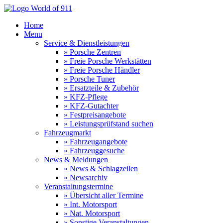
Home
Menu
Service & Dienstleistungen
» Porsche Zentren
» Freie Porsche Werkstätten
» Freie Porsche Händler
» Porsche Tuner
» Ersatzteile & Zubehör
» KFZ-Pflege
» KFZ-Gutachter
» Festpreisangebote
» Leistungsprüfstand suchen
Fahrzeugmarkt
» Fahrzeugangebote
» Fahrzeuggesuche
News & Meldungen
» News & Schlagzeilen
» Newsarchiv
Veranstaltungstermine
» Übersicht aller Termine
» Int. Motorsport
» Nat. Motorsport
» Sonstige Veranstaltungen