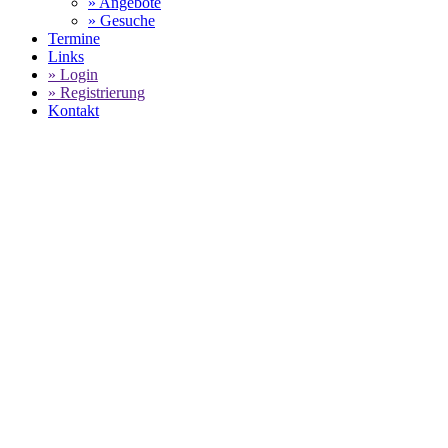
» Angebote
» Gesuche
Termine
Links
» Login
» Registrierung
Kontakt
PORSCHE
GEBRAUCHTWAGENBESTAND -
AUTOMOBILE CAN
SELECT LANGUAGE
▼
Home
AUTOMOBILE CAN - Porsche Gebrauchtwagenbestand