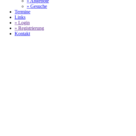
» Angebote
» Gesuche
Termine
Links
» Login
» Registrierung
Kontakt
PORSCHE
GEBRAUCHTWAGENBESTAND -
ENVER UG
SELECT LANGUAGE
▼
Home
ENVER UG - Porsche Gebrauchtwagenbestand