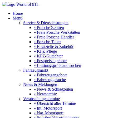
Home
Menu
Service & Dienstleistungen
» Porsche Zentren
» Freie Porsche Werkstätten
» Freie Porsche Händler
» Porsche Tuner
» Ersatzteile & Zubehör
» KFZ-Pflege
» KFZ-Gutachter
» Festpreisangebote
» Leistungsprüfstand suchen
Fahrzeugmarkt
» Fahrzeugangebote
» Fahrzeuggesuche
News & Meldungen
» News & Schlagzeilen
» Newsarchiv
Veranstaltungstermine
» Übersicht aller Termine
» Int. Motorsport
» Nat. Motorsport
» Sonstige Veranstaltungen