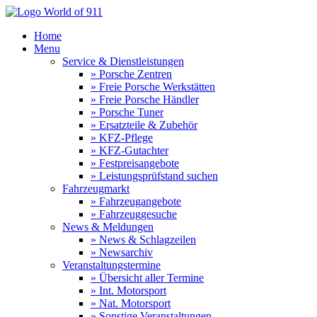
Home
Menu
Service & Dienstleistungen
» Porsche Zentren
» Freie Porsche Werkstätten
» Freie Porsche Händler
» Porsche Tuner
» Ersatzteile & Zubehör
» KFZ-Pflege
» KFZ-Gutachter
» Festpreisangebote
» Leistungsprüfstand suchen
Fahrzeugmarkt
» Fahrzeugangebote
» Fahrzeuggesuche
News & Meldungen
» News & Schlagzeilen
» Newsarchiv
Veranstaltungstermine
» Übersicht aller Termine
» Int. Motorsport
» Nat. Motorsport
» Sonstige Veranstaltungen