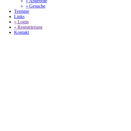
» Angebote
» Gesuche
Termine
Links
» Login
» Registrierung
Kontakt
PORSCHE GEBRAUCHTW
SELECT LANGUAGE
▼
Home
Karosserie Stimming - Porsche Gebrauchtwagenbestand
Verfügbare Fahrzeuge: