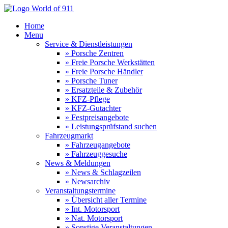
Home
Menu
Service & Dienstleistungen
» Porsche Zentren
» Freie Porsche Werkstätten
» Freie Porsche Händler
» Porsche Tuner
» Ersatzteile & Zubehör
» KFZ-Pflege
» KFZ-Gutachter
» Festpreisangebote
» Leistungsprüfstand suchen
Fahrzeugmarkt
» Fahrzeugangebote
» Fahrzeuggesuche
News & Meldungen
» News & Schlagzeilen
» Newsarchiv
Veranstaltungstermine
» Übersicht aller Termine
» Int. Motorsport
» Nat. Motorsport
» Sonstige Veranstaltungen