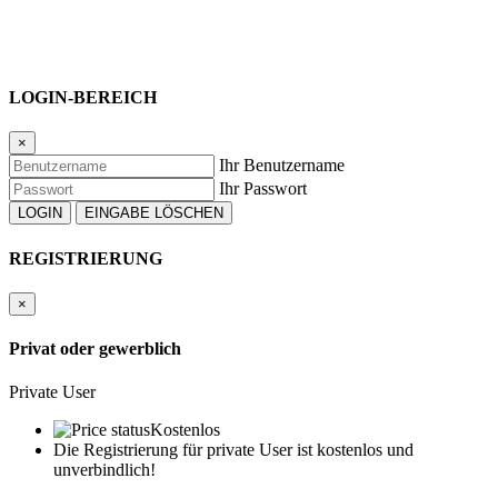
Eingestellt
:
29.12.23
» zum Angebot
Anbieter:
Elevenclassics GmbH SPORTWAGENZENTRUM
LOGIN-BEREICH
Telefon
:
+49 (0)6232 - 31 51 911
Fax
:
+49 (0)6232 - 31 51 999
×
Mobil
:
keine Angabe
Standort:
Ihr Benutzername
Ihr Passwort
REGISTRIERUNG
×
Privat oder gewerblich
Private User
Kostenlos
Die Registrierung für private User ist kostenlos und
unverbindlich!