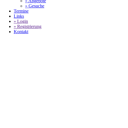
» Angebote
» Gesuche
Termine
Links
» Login
» Registrierung
Kontakt
PORSCHE
GEBRAUCHTWAGENBESTAND -
WAGNER MOTORSPORT
SELECT LANGUAGE
▼
Home
Wagner Motorsport - Porsche Gebrauchtwagenbestand