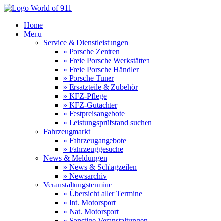
Home
Menu
Service & Dienstleistungen
» Porsche Zentren
» Freie Porsche Werkstätten
» Freie Porsche Händler
» Porsche Tuner
» Ersatzteile & Zubehör
» KFZ-Pflege
» KFZ-Gutachter
» Festpreisangebote
» Leistungsprüfstand suchen
Fahrzeugmarkt
» Fahrzeugangebote
» Fahrzeuggesuche
News & Meldungen
» News & Schlagzeilen
» Newsarchiv
Veranstaltungstermine
» Übersicht aller Termine
» Int. Motorsport
» Nat. Motorsport
» Sonstige Veranstaltungen