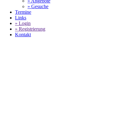
» Angebote
» Gesuche
Termine
Links
» Login
» Registrierung
Kontakt
World of 911 -
PORSCHE 997 4S
GESUCHT
GEBRAUCHTE FAHRZEUGE ODER
ERSATZTEILE SUCHEN
SELECT LANGUAGE
▼