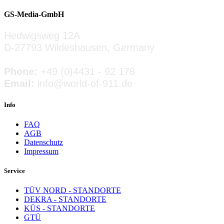
GS-Media-GmbH
» ZUM INSERAT
Hedwigsweg 12A
D-27793 Wildeshausen, Germany
Phone:
+49 (0)4431 - 92 178
Email:
info@world-of-911.de
Info
FAQ
AGB
Datenschutz
Impressum
Service
TÜV NORD - STANDORTE
DEKRA - STANDORTE
KÜS - STANDORTE
GTÜ