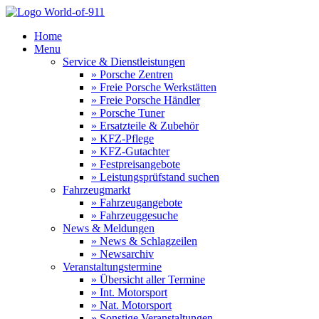
Home
Menu
Service & Dienstleistungen
» Porsche Zentren
» Freie Porsche Werkstätten
» Freie Porsche Händler
» Porsche Tuner
» Ersatzteile & Zubehör
» KFZ-Pflege
» KFZ-Gutachter
» Festpreisangebote
» Leistungsprüfstand suchen
Fahrzeugmarkt
» Fahrzeugangebote
» Fahrzeuggesuche
News & Meldungen
» News & Schlagzeilen
» Newsarchiv
Veranstaltungstermine
» Übersicht aller Termine
» Int. Motorsport
» Nat. Motorsport
» Sonstige Veranstaltungen