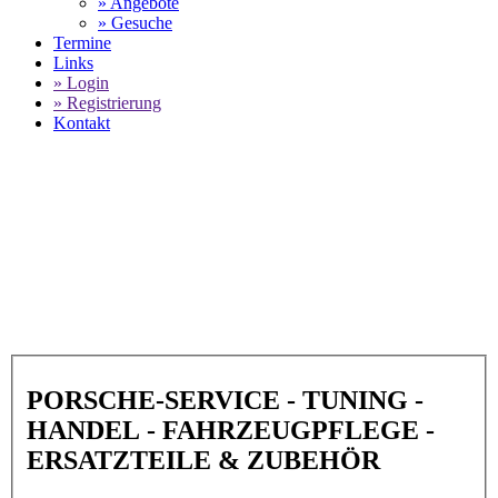
» Angebote
» Gesuche
Termine
Links
» Login
» Registrierung
Kontakt
World of 911 -
Clewett Engineering -
Innovation & Performance in CA 90267 -
0312 Manhattan Beach
SELECT LANGUAGE
▼
PORSCHE-SERVICE - TUNING -
HANDEL - FAHRZEUGPFLEGE -
ERSATZTEILE & ZUBEHÖR