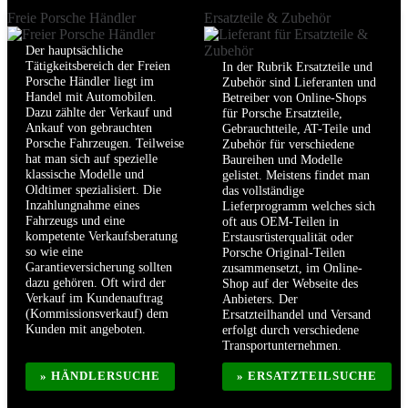
Freie Porsche Händler
Ersatzteile & Zubehör
Der hauptsächliche
Tätigkeitsbereich der Freien
In der Rubrik Ersatzteile und
Porsche Händler liegt im
Zubehör sind Lieferanten und
Handel mit Automobilen.
Betreiber von Online-Shops
Dazu zählte der Verkauf und
für Porsche Ersatzteile,
Ankauf von gebrauchten
Gebrauchtteile, AT-Teile und
Porsche Fahrzeugen. Teilweise
Zubehör für verschiedene
hat man sich auf spezielle
Baureihen und Modelle
klassische Modelle und
gelistet. Meistens findet man
Oldtimer spezialisiert. Die
das vollständige
Inzahlungnahme eines
Lieferprogramm welches sich
Fahrzeugs und eine
oft aus OEM-Teilen in
kompetente Verkaufsberatung
Erstausrüsterqualität oder
so wie eine
Porsche Original-Teilen
Garantieversicherung sollten
zusammensetzt, im Online-
dazu gehören. Oft wird der
Shop auf der Webseite des
Verkauf im Kundenauftrag
Anbieters. Der
(Kommissionsverkauf) dem
Ersatzteilhandel und Versand
Kunden mit angeboten.
erfolgt durch verschiedene
Transportunternehmen.
» HÄNDLERSUCHE
» ERSATZTEILSUCHE