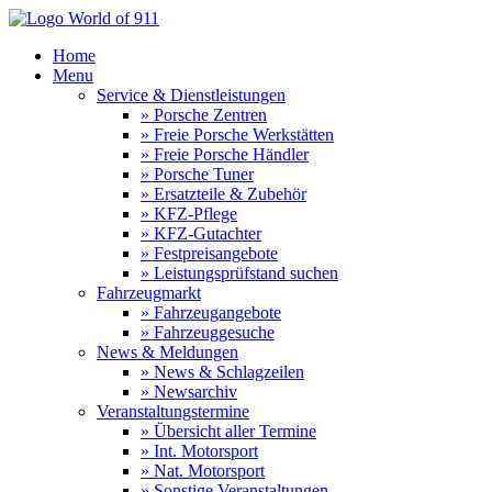
Home
Menu
Service & Dienstleistungen
» Porsche Zentren
» Freie Porsche Werkstätten
» Freie Porsche Händler
» Porsche Tuner
» Ersatzteile & Zubehör
» KFZ-Pflege
» KFZ-Gutachter
» Festpreisangebote
» Leistungsprüfstand suchen
Fahrzeugmarkt
» Fahrzeugangebote
» Fahrzeuggesuche
News & Meldungen
» News & Schlagzeilen
» Newsarchiv
Veranstaltungstermine
» Übersicht aller Termine
» Int. Motorsport
» Nat. Motorsport
» Sonstige Veranstaltungen