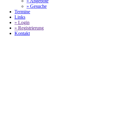
» Angebote
» Gesuche
Termine
Links
» Login
» Registrierung
Kontakt
WORLD OF 911 -
CLEWETT
ENGINEERING - INNOVATION &
PERFORMANCE -
ANGEBOTE FÜR
PORSCHE SERVICE ZUM FESTPREIS
SELECT LANGUAGE
▼