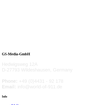
» ZUM INSERAT
PORSCHE 911 (G-MODELL) FESTPREISE
Preis: s. Beschreibung
GS-Media-GmbH
» ZUM INSERAT
Hedwigsweg 12A
D-27793 Wildeshausen, Germany
Phone:
+49 (0)4431 - 92 178
Email:
info@world-of-911.de
Info