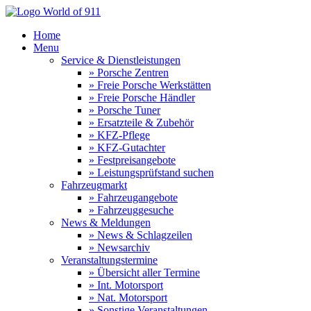
Home
Menu
Service & Dienstleistungen
» Porsche Zentren
» Freie Porsche Werkstätten
» Freie Porsche Händler
» Porsche Tuner
» Ersatzteile & Zubehör
» KFZ-Pflege
» KFZ-Gutachter
» Festpreisangebote
» Leistungsprüfstand suchen
Fahrzeugmarkt
» Fahrzeugangebote
» Fahrzeuggesuche
News & Meldungen
» News & Schlagzeilen
» Newsarchiv
Veranstaltungstermine
» Übersicht aller Termine
» Int. Motorsport
» Nat. Motorsport
» Sonstige Veranstaltungen