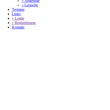
» Angebote
» Gesuche
Termine
Links
» Login
» Registrierung
Kontakt
World of 911 -
PORSCHE BOXSTER (986) -
WARTUNG UND INSPEKTION IN
10553 Berlin
FESTPREISANGEBOT VON REIN
SPORTWAGEN GMBH
SPORTWAGENWERKSTATT
SELECT LANGUAGE
▼