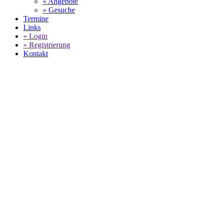
» Angebote
» Gesuche
Termine
Links
» Login
» Registrierung
Kontakt
WORLD OF 911 -
DER AUTOPUTZER
- KFZ PFLEGEATELIERS
DEUTSCHLAND -
ANGEBOTE FÜR
PORSCHE SERVICE ZUM FESTPREIS
SELECT LANGUAGE
▼