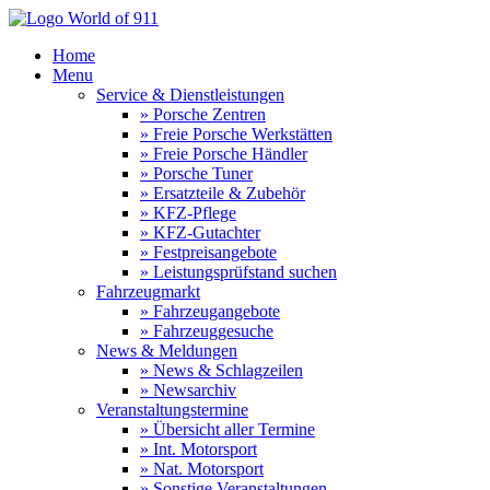
Home
Menu
Service & Dienstleistungen
» Porsche Zentren
» Freie Porsche Werkstätten
» Freie Porsche Händler
» Porsche Tuner
» Ersatzteile & Zubehör
» KFZ-Pflege
» KFZ-Gutachter
» Festpreisangebote
» Leistungsprüfstand suchen
Fahrzeugmarkt
» Fahrzeugangebote
» Fahrzeuggesuche
News & Meldungen
» News & Schlagzeilen
» Newsarchiv
Veranstaltungstermine
» Übersicht aller Termine
» Int. Motorsport
» Nat. Motorsport
» Sonstige Veranstaltungen