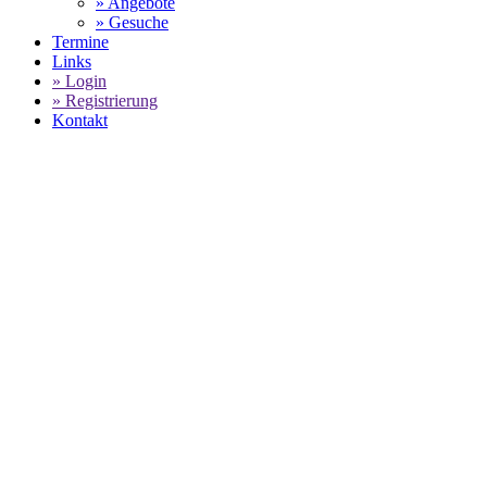
» Angebote
» Gesuche
Termine
Links
» Login
» Registrierung
Kontakt
WORLD OF 911 -
CENTRO PORSCHE
LOCARNO -
ANGEBOTE FÜR
PORSCHE SERVICE ZUM FESTPREIS
SELECT LANGUAGE
▼
Home
CENTRO PORSCHE LOCARNO - Angebote für Porsche