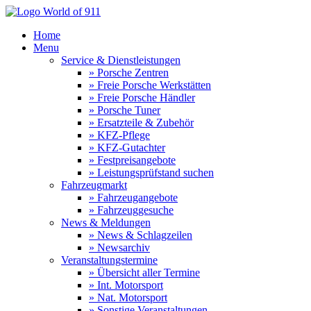
Home
Menu
Service & Dienstleistungen
» Porsche Zentren
» Freie Porsche Werkstätten
» Freie Porsche Händler
» Porsche Tuner
» Ersatzteile & Zubehör
» KFZ-Pflege
» KFZ-Gutachter
» Festpreisangebote
» Leistungsprüfstand suchen
Fahrzeugmarkt
» Fahrzeugangebote
» Fahrzeuggesuche
News & Meldungen
» News & Schlagzeilen
» Newsarchiv
Veranstaltungstermine
» Übersicht aller Termine
» Int. Motorsport
» Nat. Motorsport
» Sonstige Veranstaltungen