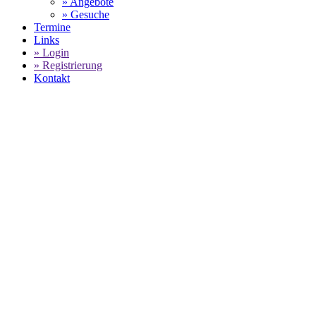
» Angebote
» Gesuche
Termine
Links
» Login
» Registrierung
Kontakt
WORLD OF 911 -
MP-SPORTWAGEN -
ANGEBOTE FÜR PORSCHE SERVICE
ZUM FESTPREIS
SELECT LANGUAGE
▼
Home
MP-Sportwagen - Angebote für Porsche Service zum