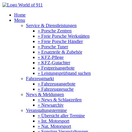
Home
Menu
Service & Dienstleistungen
» Porsche Zentren
» Freie Porsche Werkstätten
» Freie Porsche Händler
» Porsche Tuner
» Ersatzteile & Zubehör
» KFZ-Pflege
» KFZ-Gutachter
» Festpreisangebote
» Leistungsprüfstand suchen
Fahrzeugmarkt
» Fahrzeugangebote
» Fahrzeuggesuche
News & Meldungen
» News & Schlagzeilen
» Newsarchiv
Veranstaltungstermine
» Übersicht aller Termine
» Int. Motorsport
» Nat. Motorsport
» Sonstige Veranstaltungen