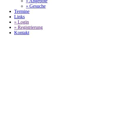
» Angebote
» Gesuche
Termine
Links
» Login
» Registrierung
Kontakt
WORLD OF 911 -
PORSCH
SELECT LANGUAGE
▼
Home
PORSCHE ZENTRUM KÖLN - Angebote für Porsche Service