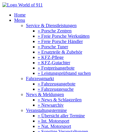
Home
Menu
Service & Dienstleistungen
» Porsche Zentren
» Freie Porsche Werkstätten
» Freie Porsche Händler
» Porsche Tuner
» Ersatzteile & Zubehör
» KFZ-Pflege
» KFZ-Gutachter
» Festpreisangebote
» Leistungsprüfstand suchen
Fahrzeugmarkt
» Fahrzeugangebote
» Fahrzeuggesuche
News & Meldungen
» News & Schlagzeilen
» Newsarchiv
Veranstaltungstermine
» Übersicht aller Termine
» Int. Motorsport
» Nat. Motorsport
» Sonstige Veranstaltungen