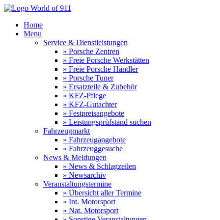
Home
Menu
Service & Dienstleistungen
» Porsche Zentren
» Freie Porsche Werkstätten
» Freie Porsche Händler
» Porsche Tuner
» Ersatzteile & Zubehör
» KFZ-Pflege
» KFZ-Gutachter
» Festpreisangebote
» Leistungsprüfstand suchen
Fahrzeugmarkt
» Fahrzeugangebote
» Fahrzeuggesuche
News & Meldungen
» News & Schlagzeilen
» Newsarchiv
Veranstaltungstermine
» Übersicht aller Termine
» Int. Motorsport
» Nat. Motorsport
» Sonstige Veranstaltungen