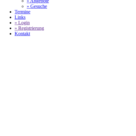
» Angebote
» Gesuche
Termine
Links
» Login
» Registrierung
Kontakt
WORLD OF 911 -
HUWER
SPORTWAGENTECHNIK -
ANGEBOTE FÜR PORSCHE SERVICE
ZUM FESTPREIS
SELECT LANGUAGE
▼