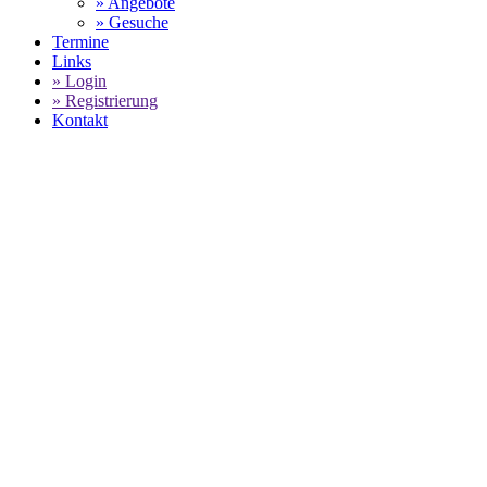
» Angebote
» Gesuche
Termine
Links
» Login
» Registrierung
Kontakt
WORLD OF 911 -
KAROSS
SELECT LANGUAGE
▼
Home
Karosserie Stimming - Angebote für Porsche Service zum Fest