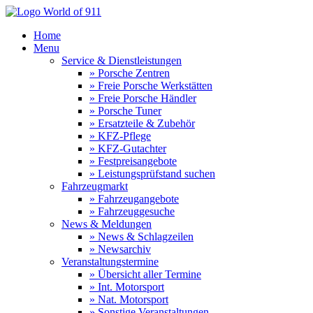
Home
Menu
Service & Dienstleistungen
» Porsche Zentren
» Freie Porsche Werkstätten
» Freie Porsche Händler
» Porsche Tuner
» Ersatzteile & Zubehör
» KFZ-Pflege
» KFZ-Gutachter
» Festpreisangebote
» Leistungsprüfstand suchen
Fahrzeugmarkt
» Fahrzeugangebote
» Fahrzeuggesuche
News & Meldungen
» News & Schlagzeilen
» Newsarchiv
Veranstaltungstermine
» Übersicht aller Termine
» Int. Motorsport
» Nat. Motorsport
» Sonstige Veranstaltungen