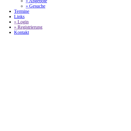
» Angebote
» Gesuche
Termine
Links
» Login
» Registrierung
Kontakt
WORLD OF 911 -
KONRAD
MOTORSPORT GMBH -
ANGEBOTE
FÜR PORSCHE SERVICE ZUM
FESTPREIS
SELECT LANGUAGE
▼