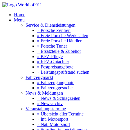
Home
Menu
Service & Dienstleistungen
» Porsche Zentren
» Freie Porsche Werkstätten
» Freie Porsche Händler
» Porsche Tuner
» Ersatzteile & Zubehör
» KFZ-Pflege
» KFZ-Gutachter
» Festpreisangebote
» Leistungsprüfstand suchen
Fahrzeugmarkt
» Fahrzeugangebote
» Fahrzeuggesuche
News & Meldungen
» News & Schlagzeilen
» Newsarchiv
Veranstaltungstermine
» Übersicht aller Termine
» Int. Motorsport
» Nat. Motorsport
» Sonstige Veranstaltungen