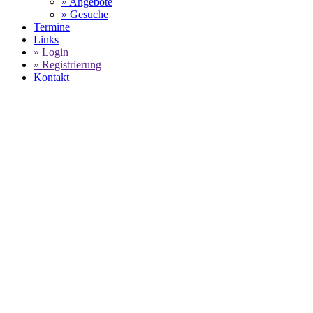
» Angebote
» Gesuche
Termine
Links
» Login
» Registrierung
Kontakt
WORLD OF 911 -
KHM KL
ZUM FESTPREIS
SELECT LANGUAGE
▼
Home
KHM Klaus Hermann Mayer KFZ-Technik GmbH - Angebote fü