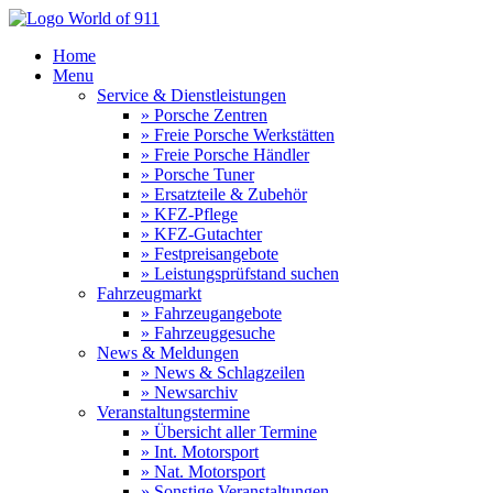
Home
Menu
Service & Dienstleistungen
» Porsche Zentren
» Freie Porsche Werkstätten
» Freie Porsche Händler
» Porsche Tuner
» Ersatzteile & Zubehör
» KFZ-Pflege
» KFZ-Gutachter
» Festpreisangebote
» Leistungsprüfstand suchen
Fahrzeugmarkt
» Fahrzeugangebote
» Fahrzeuggesuche
News & Meldungen
» News & Schlagzeilen
» Newsarchiv
Veranstaltungstermine
» Übersicht aller Termine
» Int. Motorsport
» Nat. Motorsport
» Sonstige Veranstaltungen