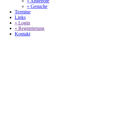
» Angebote
» Gesuche
Termine
Links
» Login
» Registrierung
Kontakt
World of 911 -
Porsche Sixt Carrera Cup:
Keagan
Masters feiert einen Doppelerfolg
SELECT LANGUAGE
▼
In einem spannungsgeladenen 10. Lauf des
Porsche Sixt
Carrera Cup
der Saison 2026 auf dem Lausitzring, holte sich
Keagan Masters den zweiten Sieg an diesem Wochenende und
feierte so einen Doppelerfolg. Den Grundstein für den Erfolg
legte der Südafrikaner schon beim Start, wo er sich gegen den
Polesetter Flynt Schuring durchsetzen konnte und die Führung
übernahm. Der Niederländer schied nach einer Kollision mit
Alexander Tauscher schon in der Anfangsphase des Rennens