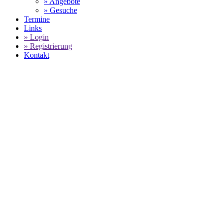
» Angebote
» Gesuche
Termine
Links
» Login
» Registrierung
Kontakt
World of 911 -
Porsche Sixt Carrera Cup:
F
SELECT LANGUAGE
▼
Den 5. Lauf des
Porsche Sixt Carrer
in das Rennen gestartet und überquer
in der laufenden Saison 2026. Zweit
Leistung und der besten Platzierung
hat Alexander Tauscher der im Renne