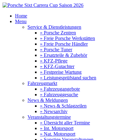
Home
Menu
Service & Dienstleistungen
» Porsche Zentren
» Freie Porsche Werkstätten
» Freie Porsche Händler
» Porsche Tuner
» Ersatzteile & Zubehör
» KFZ-Pflege
» KFZ-Gutachter
» Festpreise Wartung
» Leistungsprüfstand suchen
Fahrzeugmarkt
» Fahrzeugangebote
» Fahrzeuggesuche
News & Meldungen
» News & Schlagzeilen
» Newsarchiv
Veranstaltungstermine
» Übersicht aller Termine
» Int. Motorsport
» Nat. Motorsport
» Sonstige Veranstaltungen