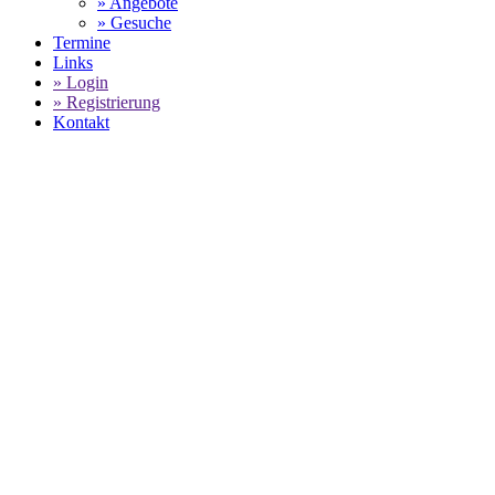
» Angebote
» Gesuche
Termine
Links
» Login
» Registrierung
Kontakt
World of 911 -
Porsche Sixt Carrera Cup:
Flynt
Schuring ist Sieger eines zweigeteilten
Rennens
SELECT LANGUAGE
▼
Lauf 7 des
Porsche Sixt Carrera Cup
der Saison 2026 im
niederländischen Zandvoort endete mit einem zweigeteilten
Rennen. Durch einen heftigen Unfall im 6. Umlauf musste das
Rennen für etwas mehr als sechs Stunden unterbrochen
werden, um die Streckenbegrenzung ordnungsgemäß zu
reparieren. Der Sieger des spektakulären Laufs hieß am Ende