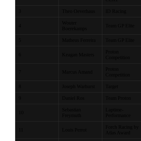
3
Theo Oeverhaus
ID Racing
Wouter
4
Team GP Elite
Boerekamps
5
Matheus Ferreira
Team GP Elite
Proton
6
Keagan Masters
Competition
Proton
7
Marcus Amand
Competition
8
Joseph Warhurst
Target
9
Daniel Ros
Team Proton
Sebastian
Laptime-
10
Freymuth
Performance
Forch Racing by
11
Louis Perrot
Atlas Award