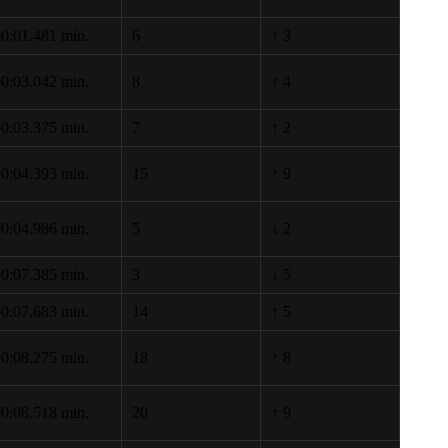
0:01.481 min.
6
↑ 3
0:03.042 min.
8
↑ 4
0:03.375 min.
7
↑ 2
0:04.393 min.
15
↑ 9
0:04.986 min.
5
↓ 2
0:07.385 min.
3
↓ 5
0:07.683 min.
14
↑ 5
0:08.275 min.
18
↑ 8
0:08.518 min.
20
↑ 9