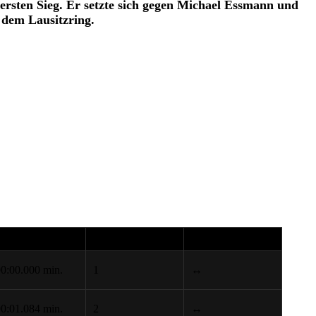
sten Sieg. Er setzte sich gegen Michael Essmann und
 dem Lausitzring.
GAP
STARTPOS.
+/-
0:00.000 min.
1
↔
0:01.084 min.
2
↔