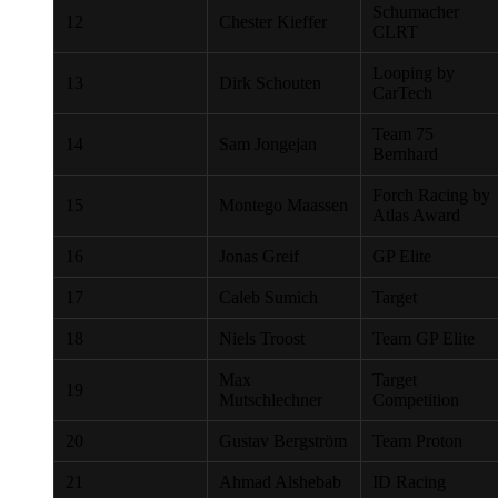
Schumacher
12
Chester Kieffer
CLRT
Looping by
13
Dirk Schouten
CarTech
Team 75
14
Sam Jongejan
Bernhard
Forch Racing by
15
Montego Maassen
Atlas Award
16
Jonas Greif
GP Elite
17
Caleb Sumich
Target
18
Niels Troost
Team GP Elite
Max
Target
19
Mutschlechner
Competition
20
Gustav Bergström
Team Proton
21
Ahmad Alshebab
ID Racing