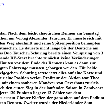
urs
it dar. Nach dem leicht chaotischen Rennen am Samstag
schon am Vortag Alexander Tauscher. Er musste sich mit
en Weg abschnitt und seine Spitzenposition behaupten
gutmachen. Es dauerte nicht lange bis der Deutsche am
das Duo Tauscher/Schuring bereits einen Vorsprung von 3
eßende RE-Start brachte zunächst keine Veränderungen
 Minuten vor dem Ende des Rennens kam es dann zur
digten Fahrzeuge mussten geborgen werden. Für beide
egeben. Schuring setzte jetzt alles auf eine Karte und
r eine Position verlor. Profiteur der Aktion war Theo
ion mit einem sauberen Manöver von Oeverhaus zurück.
ch den ersten Sieg in der laufenden Saison in Zandvoort
etzt 139 Punkten liegt er 13 Zähler vor dem
es erneut Chester Kieffer, der ganz oben auf dem Podium
achten Rennen. Zweiter wurde der Niederländer Sam