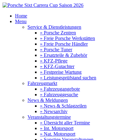
Home
Menu
Service & Dienstleistungen
» Porsche Zentren
» Freie Porsche Werkstätten
» Freie Porsche Händler
» Porsche Tuner
» Ersatzteile & Zubehör
» KFZ-Pflege
» KFZ-Gutachter
» Festpreise Wartung
» Leistungsprüfstand suchen
Fahrzeugmarkt
» Fahrzeugangebote
» Fahrzeuggesuche
News & Meldungen
» News & Schlagzeilen
» Newsarchiv
Veranstaltungstermine
» Übersicht aller Termine
» Int. Motorsport
» Nat. Motorsport
» Sonstige Veranstaltungen