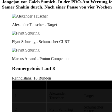
Jongejan vor Caleb Sumich. In der PRO-Am Wertung fei
Samer Shahin durch. Nach einer Pause von vier Wochen 
Alexander Tauscher - Target
Flynt Schuring - Schumacher CLRT
Marcus Amand - Proton Competition
Rennergebnis Lauf 8
Renndistanz: 18 Runden
POS.
FAHRER
TEAM
Alexander
1
Target
Tauscher
Schumacher
2
Flynt Schuring
CLRT