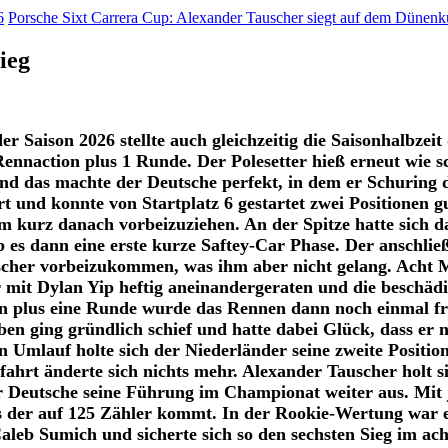
6
Porsche Sixt Carrera Cup: Alexander Tauscher siegt auf dem Dünenk
ieg
er Saison 2026 stellte auch gleichzeitig die Saisonhalbze
ennaction plus 1 Runde. Der Polesetter hieß erneut wie 
d das machte der Deutsche perfekt, in dem er Schuring d
 und konnte von Startplatz 6 gestartet zwei Positionen 
m kurz danach vorbeizuziehen. An der Spitze hatte sich 
 es dann eine erste kurze Saftey-Car Phase. Der anschli
uscher vorbeizukommen, was ihm aber nicht gelang. Acht
r mit Dylan Yip heftig aneinandergeraten und die beschä
 plus eine Runde wurde das Rennen dann noch einmal freig
n ging gründlich schief und hatte dabei Glück, dass er nu
n Umlauf holte sich der Niederländer seine zweite Posit
ahrt änderte sich nichts mehr. Alexander Tauscher holt si
 Deutsche seine Führung im Championat weiter aus. Mit j
s der auf 125 Zähler kommt. In der Rookie-Wertung war 
 Caleb Sumich und sicherte sich so den sechsten Sieg im 