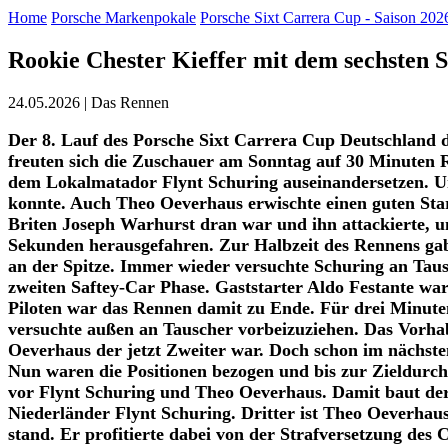
Home
Porsche Markenpokale
Porsche Sixt Carrera Cup - Saison 202
Rookie Chester Kieffer mit dem sechsten S
24.05.2026 | Das Rennen
Der 8. Lauf des
Porsche Sixt Carrera Cup Deutschland
d
freuten sich die Zuschauer am Sonntag auf 30 Minuten R
dem Lokalmatador Flynt Schuring auseinandersetzen. Un
konnte. Auch Theo Oeverhaus erwischte einen guten Start
Briten Joseph Warhurst dran war und ihn attackierte, u
Sekunden herausgefahren. Zur Halbzeit des Rennens gab
an der Spitze. Immer wieder versuchte Schuring an Ta
zweiten Saftey-Car Phase. Gaststarter Aldo Festante wa
Piloten war das Rennen damit zu Ende. Für drei Minuten
versuchte außen an Tauscher vorbeizuziehen. Das Vorhabe
Oeverhaus der jetzt Zweiter war. Doch schon im nächste
Nun waren die Positionen bezogen und bis zur Zieldurchf
vor Flynt Schuring und Theo Oeverhaus. Damit baut der
Niederländer Flynt Schuring. Dritter ist Theo Oeverhau
stand. Er profitierte dabei von der Strafversetzung des