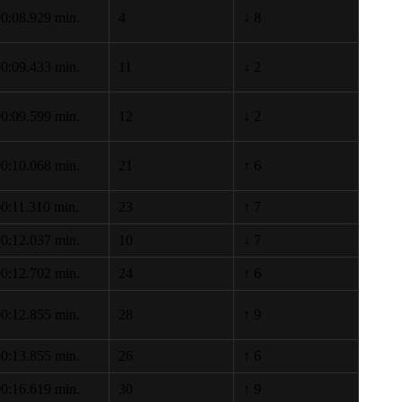
0:08.929 min.
4
↓ 8
0:09.433 min.
11
↓ 2
0:09.599 min.
12
↓ 2
0:10.068 min.
21
↑ 6
0:11.310 min.
23
↑ 7
0:12.037 min.
10
↓ 7
0:12.702 min.
24
↑ 6
0:12.855 min.
28
↑ 9
0:13.855 min.
26
↑ 6
0:16.619 min.
30
↑ 9