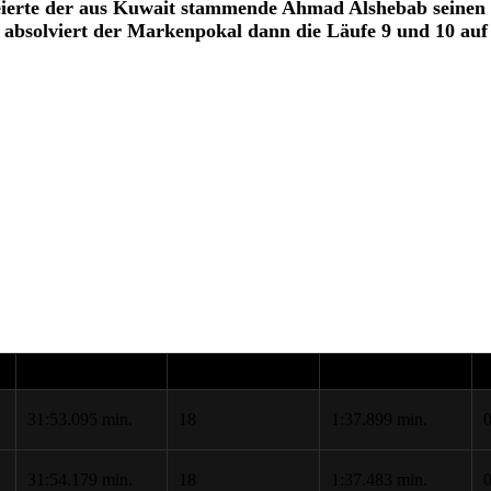
erte der aus Kuwait stammende Ahmad Alshebab seinen er
absolviert der Markenpokal dann die Läufe 9 und 10 auf
TOTAL TIME
TOTAL LAPS
BEST LAP
31:53.095 min.
18
1:37.899 min.
0
31:54.179 min.
18
1:37.483 min.
0