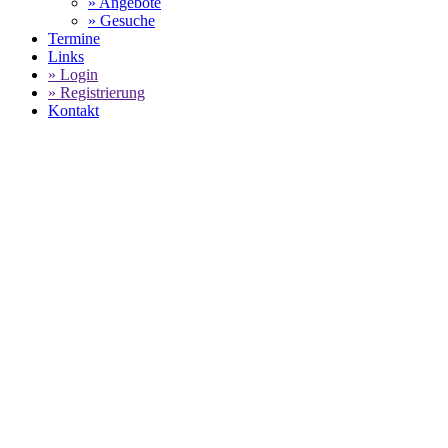
» Angebote
» Gesuche
Termine
Links
» Login
» Registrierung
Kontakt
World of 911 -
Porsche Mobil 1 Supercup:
Überlegener
Sieg von Larry ten Voorde im Fürstentum
SELECT LANGUAGE
▼
Mit einem überlegenen Sieg vom Champion des letzten Jahres,
Larry ten Voorde, endete der 2. Lauf des
Porsche Mobil 1
Supercup
in der Saison 2022 im Fürstentum von Monaco. Von
der Pole-Position ins Rennen gegangen gelang dem GP Elite
Piloten auf dem engen Stadtkurs von Monaco ein lupenreiner
Start-Ziel-Sieg. Auf Platz 2 landete der Franzose Dorian
Boccolacci aus dem Team Martinet by Almeras vor dem besten