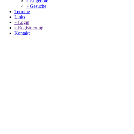
» Angebote
» Gesuche
Termine
Links
» Login
» Registrierung
Kontakt
World of 911 -
Porsche Mobil 1 Supercup:
Nächster Sieg
von Morris Schuring
SELECT LANGUAGE
▼
In einem spannenden und von vielen Zweikämpfen geprägten
6. Lauf des
Porsche Mobil 1 Supercup
der Saison 2023 im
holländischen Zandvoort, holte sich der Niederländer Morris
Schuring seinen nächsten Sieg in der laufenden Saison. Zweiter
wurde Loek Hartog vor dem Teamkollegen Larry ten Voorde.
Pech dagegen hatte der Brite Harry King aus dem Team von
Lechner Racing, der nach einer Kollision mit dem Belgier
Benjamin Paque ausschied und den Traum vom Titel wohl