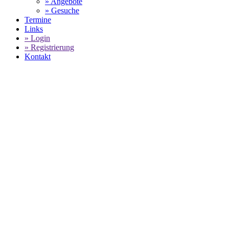
» Angebote
» Gesuche
Termine
Links
» Login
» Registrierung
Kontakt
World of 911 -
Porsche Mobil 1 Supercup:
SELECT LANGUAGE
▼
In einem spektakulären 7. Lauf des
P
erste Sieg für den Franzosen im Cha
Fahrzeuge und einer dabei stark bes
Voorde, der bei seinem Heimrennen de
wo dann die Titelentscheidung fallen