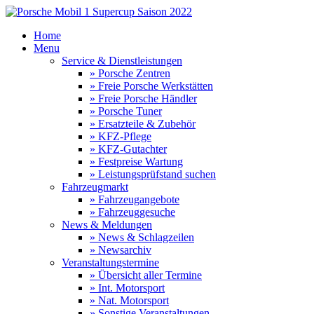
Home
Menu
Service & Dienstleistungen
» Porsche Zentren
» Freie Porsche Werkstätten
» Freie Porsche Händler
» Porsche Tuner
» Ersatzteile & Zubehör
» KFZ-Pflege
» KFZ-Gutachter
» Festpreise Wartung
» Leistungsprüfstand suchen
Fahrzeugmarkt
» Fahrzeugangebote
» Fahrzeuggesuche
News & Meldungen
» News & Schlagzeilen
» Newsarchiv
Veranstaltungstermine
» Übersicht aller Termine
» Int. Motorsport
» Nat. Motorsport
» Sonstige Veranstaltungen