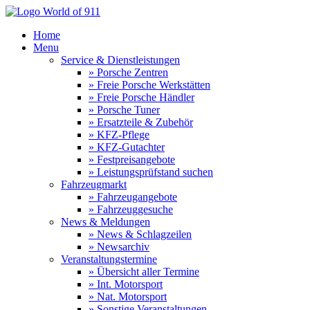
Home
Menu
Service & Dienstleistungen
» Porsche Zentren
» Freie Porsche Werkstätten
» Freie Porsche Händler
» Porsche Tuner
» Ersatzteile & Zubehör
» KFZ-Pflege
» KFZ-Gutachter
» Festpreisangebote
» Leistungsprüfstand suchen
Fahrzeugmarkt
» Fahrzeugangebote
» Fahrzeuggesuche
News & Meldungen
» News & Schlagzeilen
» Newsarchiv
Veranstaltungstermine
» Übersicht aller Termine
» Int. Motorsport
» Nat. Motorsport
» Sonstige Veranstaltungen