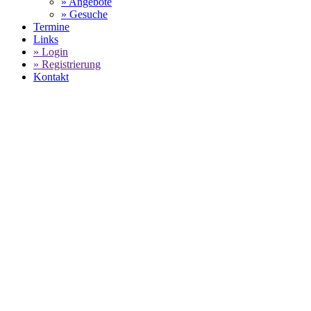
» Angebote
» Gesuche
Termine
Links
» Login
» Registrierung
Kontakt
World of 911 -
Marktplatz f
Sportwagen - Klassiker - Youngtimer
SELECT LANGUAGE
▼