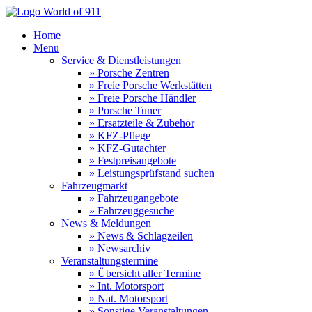
Home
Menu
Service & Dienstleistungen
» Porsche Zentren
» Freie Porsche Werkstätten
» Freie Porsche Händler
» Porsche Tuner
» Ersatzteile & Zubehör
» KFZ-Pflege
» KFZ-Gutachter
» Festpreisangebote
» Leistungsprüfstand suchen
Fahrzeugmarkt
» Fahrzeugangebote
» Fahrzeuggesuche
News & Meldungen
» News & Schlagzeilen
» Newsarchiv
Veranstaltungstermine
» Übersicht aller Termine
» Int. Motorsport
» Nat. Motorsport
» Sonstige Veranstaltungen