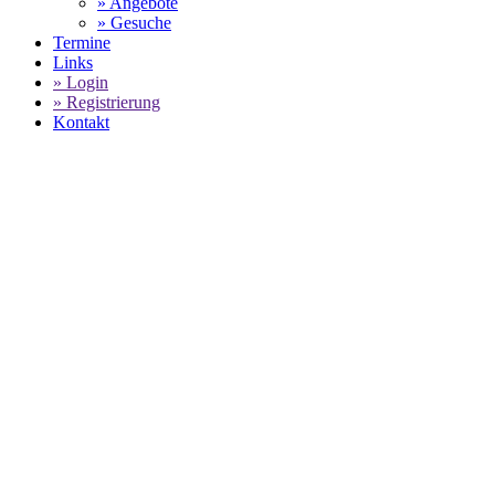
» Angebote
» Gesuche
Termine
Links
» Login
» Registrierung
Kontakt
World of 911 -
Porsche 924 S Kotflügel
links (indisch rot) GESUCHT
GEBRAUCHTE FAHRZEUGE ODER
ERSATZTEILE SUCHEN
SELECT LANGUAGE
▼