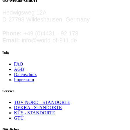
GS-Media-GmbH
» ZUM INSERAT
Hedwigsweg 12A
D-27793 Wildeshausen, Germany
Phone:
+49 (0)4431 - 92 178
Email:
info@world-of-911.de
Info
FAQ
AGB
Datenschutz
Impressum
Service
TÜV NORD - STANDORTE
DEKRA - STANDORTE
KÜS - STANDORTE
GTÜ
Nützliches