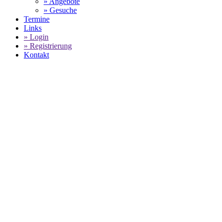
» Angebote
» Gesuche
Termine
Links
» Login
» Registrierung
Kontakt
World of 911 -
PORSCHE CARRERA CUP - MICHAEL
AMMERMÜLLER SIEGT IN
HOCKENHEIM
SELECT LANGUAGE
▼