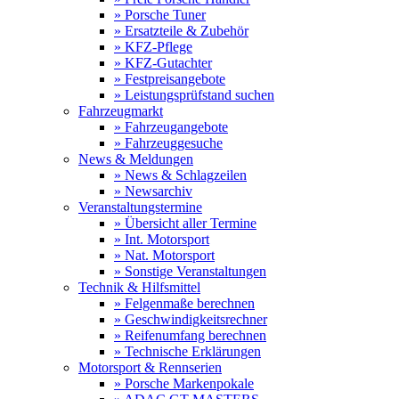
» Porsche Tuner
» Ersatzteile & Zubehör
» KFZ-Pflege
» KFZ-Gutachter
» Festpreisangebote
» Leistungsprüfstand suchen
Fahrzeugmarkt
» Fahrzeugangebote
» Fahrzeuggesuche
News & Meldungen
» News & Schlagzeilen
» Newsarchiv
Veranstaltungstermine
» Übersicht aller Termine
» Int. Motorsport
» Nat. Motorsport
» Sonstige Veranstaltungen
Technik & Hilfsmittel
» Felgenmaße berechnen
» Geschwindigkeitsrechner
» Reifenumfang berechnen
» Technische Erklärungen
Motorsport & Rennserien
» Porsche Markenpokale