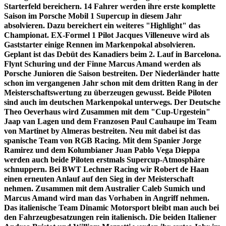
Starterfeld bereichern. 14 Fahrer werden ihre erste komplette
Saison im Porsche Mobil 1 Supercup in diesem Jahr
absolvieren. Dazu bereichert ein weiteres "Highlight" das
Championat. EX-Formel 1 Pilot Jacques Villeneuve wird als
Gaststarter einige Rennen im Markenpokal absolvieren.
Geplant ist das Debüt des Kanadiers beim 2. Lauf in Barcelona.
Flynt Schuring und der Finne Marcus Amand werden als
Porsche Junioren die Saison bestreiten. Der Niederländer hatte
schon im vergangenen Jahr schon mit dem dritten Rang in der
Meisterschaftswertung zu überzeugen gewusst. Beide Piloten
sind auch im deutschen Markenpokal unterwegs. Der Deutsche
Theo Oeverhaus wird Zusammen mit dem "Cup-Urgestein"
Jaap van Lagen und dem Franzosen Paul Cauhaupe im Team
von Martinet by Almeras bestreiten. Neu mit dabei ist das
spanische Team von RGB Racing. Mit dem Spanier Jorge
Ramirez und dem Kolumbianer Juan Pablo Vega Dieppa
werden auch beide Piloten erstmals Supercup-Atmosphäre
schnuppern. Bei BWT Lechner Racing wir Robert de Haan
einen erneuten Anlauf auf den Sieg in der Meisterschaft
nehmen. Zusammen mit dem Australier Caleb Sumich und
Marcus Amand wird man das Vorhaben in Angriff nehmen.
Das italienische Team Dinamic Motorsport bleibt man auch bei
den Fahrzeugbesatzungen rein italienisch. Die beiden Italiener