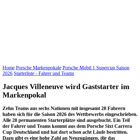
August im niederländischen Zandvoort. Hier werden mit den
Läufen sechs und sieben gleich zwei Rennen an einem
Wochenende ausgetragen. Der Saisonausklang mit dem
Saisonfinale findet dann standesgemäß im italienischen Monza
statt. Die internationale Besetzung der Fahrer und Teams wird
auch in diesem Jahr für spannende Rennen sorgen.
Home
Porsche Markenpokale
Porsche Mobil 1 Supercup Saison
2026
Starterliste - Fahrer und Teams
Jacques Villeneuve wird Gaststarter im
Markenpokal
Zehn Teams aus sechs Nationen mit insgesamt 28 Fahrern
haben sich für die Saison 2026 des Wettbewerbs eingeschrieben.
Alle 28 permanenten Starterplätze sind ausgebucht. Ein Teil
der Fahrer und Teams kommt aus dem
Porsche Sixt Carrera
Cup Deutschland
und hat dort schon acht Läufe bestritten.
Dazu gibt es eine hohe Zahl an Neuzugängen, die das