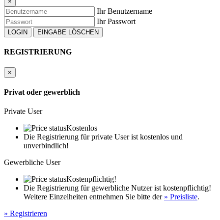
×
Fahrer:
Ihr Benutzername
Samer Shahin (AUS)
Ihr Passwort
Jonas Greif (DEU)
» Webseite
Wouter Boerekamps (NED)
» Webseite
Gustav Burton (GBR)
» Webseite
Matheus Ferreira (BRA)
» Webseite
REGISTRIERUNG
×
Privat oder gewerblich
Private User
Kostenlos
Die Registrierung für private User ist kostenlos und
unverbindlich!
Gewerbliche User
Kostenpflichtig!
Die Registrierung für gewerbliche Nutzer ist kostenpflichtig!
Weitere Einzelheiten entnehmen Sie bitte der
» Preisliste
.
» Registrieren