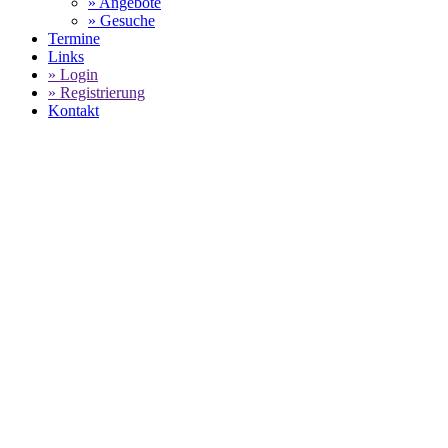
» Angebote
» Gesuche
Termine
Links
» Login
» Registrierung
Kontakt
World of 911 -
PORSCHE MOBIL 1 SUPE
SELECT LANGUAGE
▼
Home
News
PORSCHE MOBIL 1 SUPERCUP - HARRY KING 