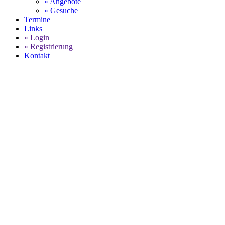
» Angebote
» Gesuche
Termine
Links
» Login
» Registrierung
Kontakt
World of 911 -
PORSCHE MOBIL 1 SUPERCUP -
HARRY KING FEIERT 2. SAISONSIEG
AUF DEM HUNGARORING IN
UNGARN
SELECT LANGUAGE
▼