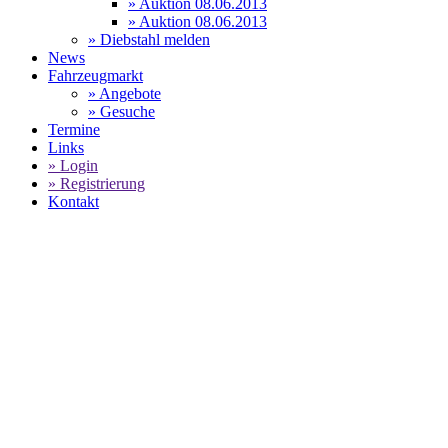
» Auktion 08.06.2013
» Auktion 08.06.2013
» Diebstahl melden
News
Fahrzeugmarkt
» Angebote
» Gesuche
Termine
Links
» Login
» Registrierung
Kontakt
World of 911 -
PORSCHE MOBIL 1 SUPERCUP -
ZWEITER SAISONSIEG VON LARRY
TEN VOORDE IN MONACO
SELECT LANGUAGE
▼