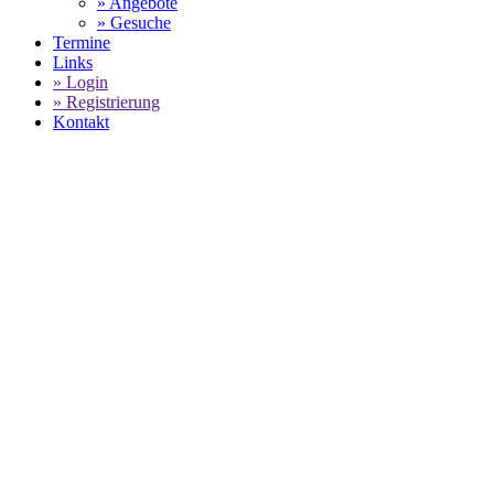
» Angebote
» Gesuche
Termine
Links
» Login
» Registrierung
Kontakt
World of 911 -
PORSCHE SIXT CARRERA CUP -
FLYNT SCHURING SOUVERÄNER
SIEGER IN SPA-FRANCOCHAMPS
SELECT LANGUAGE
▼